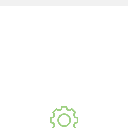
O Sistema Service
Desk que você
precisa para
melhorar a gestão
interna da sua
empresa