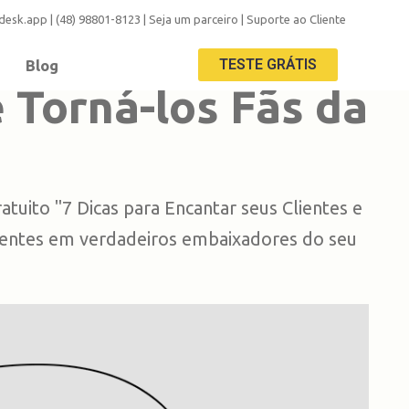
adesk.app
|
(48) 98801-8123
|
Seja um parceiro
|
Suporte ao Cliente
TESTE GRÁTIS
Blog
e Torná-los Fãs da
tuito "7 Dicas para Encantar seus Clientes e
clientes em verdadeiros embaixadores do seu