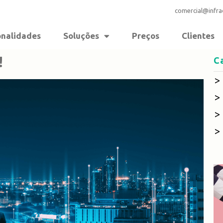
comercial@infr
onalidades
Soluções
Preços
Clientes
!
C