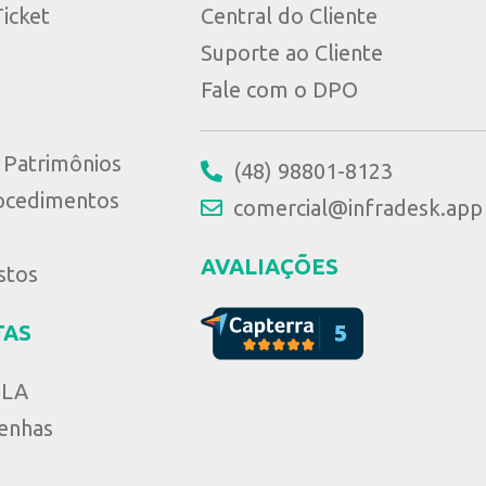
icket
Central do Cliente
Suporte ao Cliente
Fale com o DPO
e Patrimônios
(48) 98801-8123
ocedimentos
comercial@infradesk.app
AVALIAÇÕES
stos
TAS
SLA
enhas